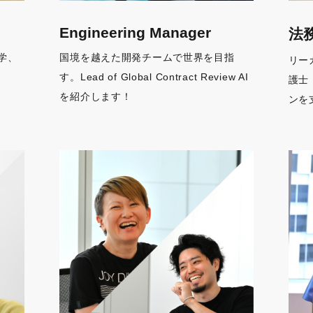
Engineering Manager
法
学、
国境を越えた開発チームで世界を目指
リー
す。Lead of Global Contract Review AI
護⼠
を紹介します！
ンを
tware Engineer / Engineering Manager
ションに関する詳細は
ションに関する詳細は
ションに関する詳細は
ションに関する詳細は
ションに関する詳細は
ションに関する詳細は
ションに関する詳細は
ションに関する詳細は
こちら
こちら
こちら
こちら
こちら
こちら
こちら
こちら
ションに関する詳細は
こちら