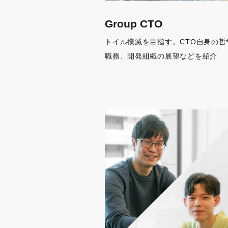
Group CTO
トイル撲滅を目指す。CTO自身の哲
職務、開発組織の展望などを紹介
Sof
ポジ
ポジ
ポジ
ポジ
ポジ
ポジ
ポジ
ポジ
ポジ