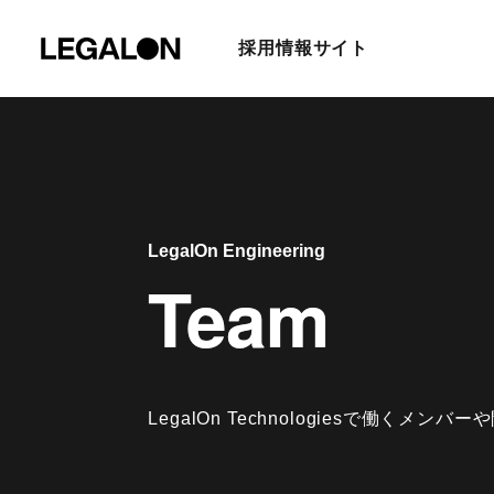
採用情報サイト
LegalOn Engineering
Team
Team
LegalOn Technologiesで働く