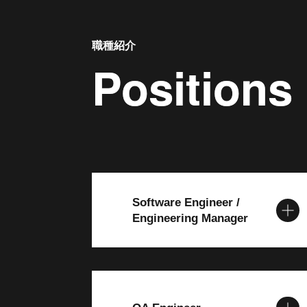
職種紹介
Positions
Positions
Software Engineer /
Engineering Manager