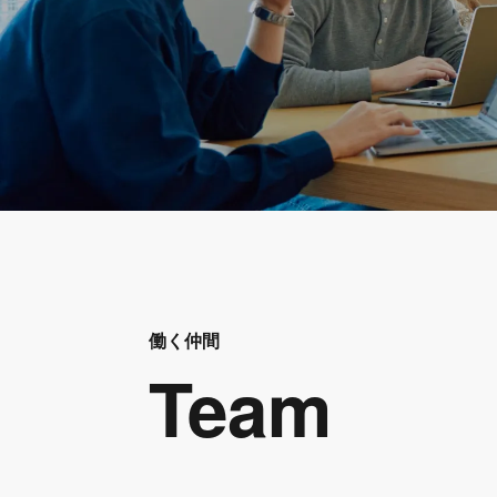
働く仲間
Team
Team